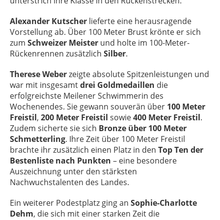
unterstrich ihre Klasse in den Rückenstrecken.
Alexander Kutscher
lieferte eine herausragende
Vorstellung ab. Über 100 Meter Brust krönte er sich
zum
Schweizer Meister
und holte im 100-Meter-
Rückenrennen zusätzlich
Silber
.
Therese Weber
zeigte absolute Spitzenleistungen und
war mit insgesamt
drei Goldmedaillen
die
erfolgreichste Meilener Schwimmerin des
Wochenendes. Sie gewann souverän über
100 Meter
Freistil
,
200 Meter Freistil
sowie
400 Meter Freistil
.
Zudem sicherte sie sich
Bronze über 100 Meter
Schmetterling
. Ihre Zeit über 100 Meter Freistil
brachte ihr zusätzlich einen Platz in den
Top Ten der
Bestenliste nach Punkten
– eine besondere
Auszeichnung unter den stärksten
Nachwuchstalenten des Landes.
Ein weiterer Podestplatz ging an
Sophie-Charlotte
Dehm
, die sich mit einer starken Zeit die